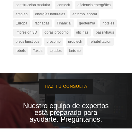
construcción modular
contech
eficiencia energética
empleo
energías naturales
entorno laboral
Europa
fachadas
Financial
geotermia
hoteles
impresión 3D
obras procomo
oficinas
passivhaus
pisos turísticos
procomo
proptech
rehabilitación
robots
Taxes
tejados
turismo
HAZ TU CONSULTA
Nuestro equipo de expertos
está preparado para
ayudarte. Pregúntanos.