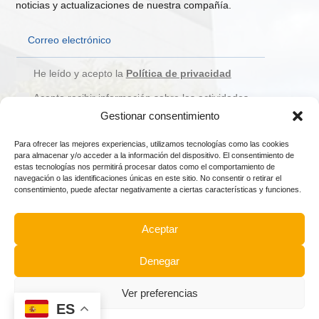
noticias y actualizaciones de nuestra compañía.
He leído y acepto la
Política de privacidad
Acepto recibir información sobre las actividades,
novedades, servicios y/o productos de PROCOMO.
Gestionar consentimiento
Suscribirme
Para ofrecer las mejores experiencias, utilizamos tecnologías como las cookies
para almacenar y/o acceder a la información del dispositivo. El consentimiento de
estas tecnologías nos permitirá procesar datos como el comportamiento de
navegación o las identificaciones únicas en este sitio. No consentir o retirar el
Aviso legal
Política de privacidad
Política de cookies (UE)
consentimiento, puede afectar negativamente a ciertas características y funciones.
Accesibilidad
Aceptar
Denegar
PROCOMO, VIVIENDA NUEVA RESIDENCIAL.
Ver preferencias
PROYECTOS CONSTRUCTIVOS MODERNOS
ES
Copyright ©
2026
| Desarrollado por
Hardware System