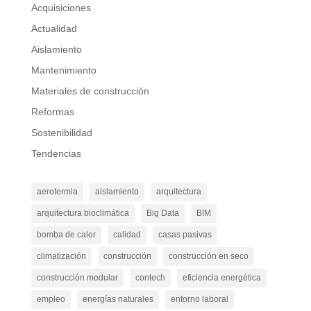
Acquisiciones
Actualidad
Aislamiento
Mantenimiento
Materiales de construcción
Reformas
Sostenibilidad
Tendencias
aerotermia
aislamiento
arquitectura
arquitectura bioclimática
Big Data
BIM
bomba de calor
calidad
casas pasivas
climatización
construcción
construcción en seco
construcción modular
contech
eficiencia energética
empleo
energías naturales
entorno laboral