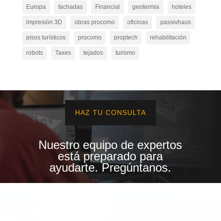
Europa
fachadas
Financial
geotermia
hoteles
impresión 3D
obras procomo
oficinas
passivhaus
pisos turísticos
procomo
proptech
rehabilitación
robots
Taxes
tejados
turismo
HAZ TU CONSULTA
Nuestro equipo de expertos
está preparado para
ayudarte. Pregúntanos.