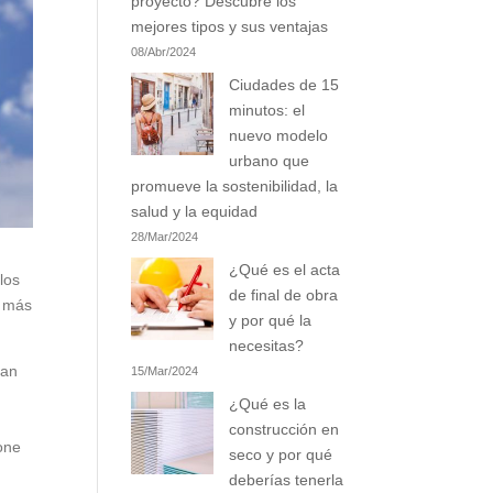
proyecto? Descubre los
mejores tipos y sus ventajas
08/Abr/2024
Ciudades de 15
minutos: el
nuevo modelo
urbano que
promueve la sostenibilidad, la
salud y la equidad
28/Mar/2024
¿Qué es el acta
los
de final de obra
 más
y por qué la
necesitas?
zan
15/Mar/2024
¿Qué es la
construcción en
one
seco y por qué
deberías tenerla