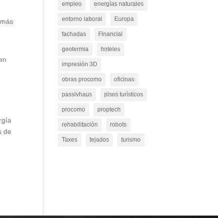
empleo
energías naturales
entorno laboral
Europa
o más
fachadas
Financial
geotermia
hoteles
ren
impresión 3D
obras procomo
oficinas
passivhaus
pisos turísticos
procomo
proptech
rgía
rehabilitación
robots
s de
Taxes
tejados
turismo