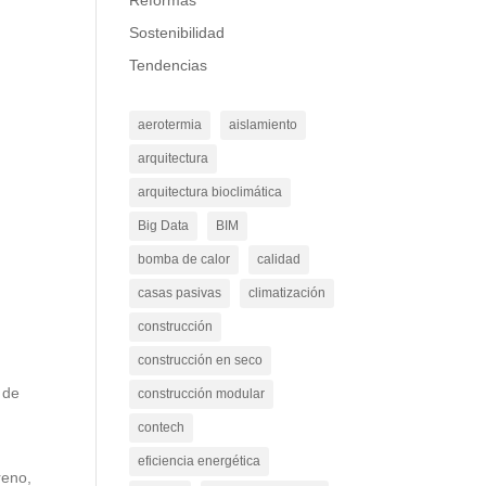
Reformas
Sostenibilidad
Tendencias
aerotermia
aislamiento
arquitectura
arquitectura bioclimática
Big Data
BIM
bomba de calor
calidad
casas pasivas
climatización
construcción
construcción en seco
 de
construcción modular
contech
eficiencia energética
reno,