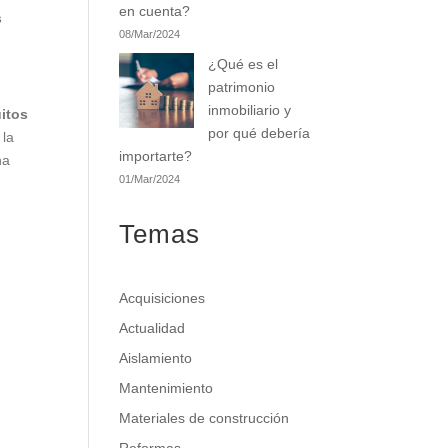
en cuenta?
s
08/Mar/2024
¿Qué es el
patrimonio
inmobiliario y
uitos
por qué debería
 la
importarte?
na
01/Mar/2024
Temas
Acquisiciones
Actualidad
Aislamiento
Mantenimiento
Materiales de construcción