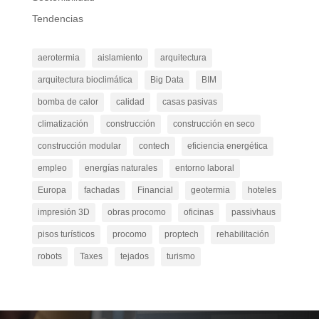
Tendencias
aerotermia
aislamiento
arquitectura
arquitectura bioclimática
Big Data
BIM
bomba de calor
calidad
casas pasivas
climatización
construcción
construcción en seco
construcción modular
contech
eficiencia energética
empleo
energías naturales
entorno laboral
Europa
fachadas
Financial
geotermia
hoteles
impresión 3D
obras procomo
oficinas
passivhaus
pisos turísticos
procomo
proptech
rehabilitación
robots
Taxes
tejados
turismo