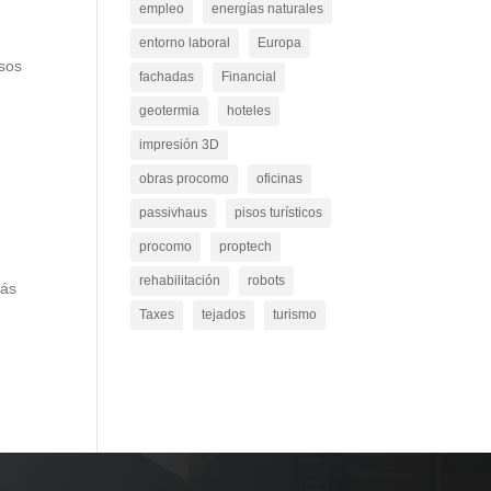
empleo
energías naturales
entorno laboral
Europa
usos
fachadas
Financial
geotermia
hoteles
impresión 3D
obras procomo
oficinas
passivhaus
pisos turísticos
procomo
proptech
rehabilitación
robots
rás
Taxes
tejados
turismo