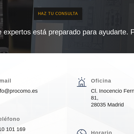
HAZ TU CONSULTA
 expertos está preparado para ayudarte. 
mail
Oficina
nfo@procomo.es
Cl. Inocencio Fe
81,
28035 Madrid
eléfono
10 101 169
Horario