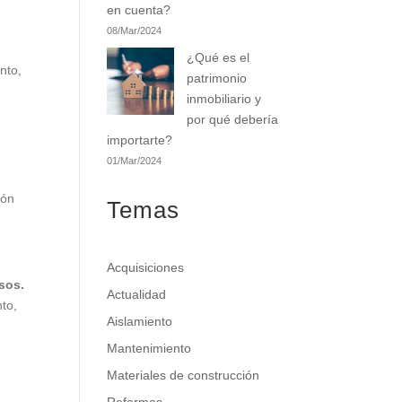
en cuenta?
08/Mar/2024
¿Qué es el
nto,
patrimonio
inmobiliario y
por qué debería
importarte?
01/Mar/2024
gón
Temas
Acquisiciones
osos.
Actualidad
to,
Aislamiento
Mantenimiento
Materiales de construcción