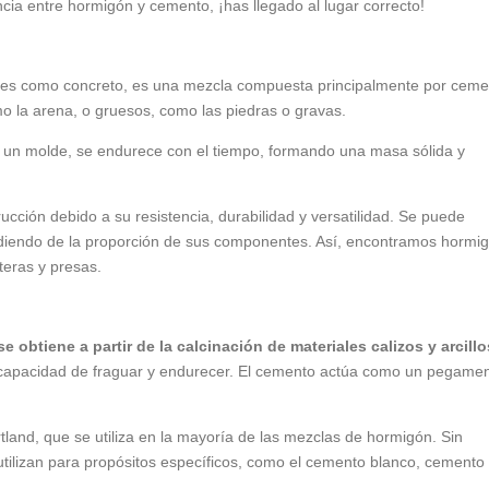
ncia entre hormigón y cemento, ¡has llegado al lugar correcto!
nes como concreto, es una mezcla compuesta principalmente por ceme
mo la arena, o gruesos, como las piedras o gravas.
 un molde, se endurece con el tiempo, formando una masa sólida y
ucción debido a su resistencia, durabilidad y versatilidad. Se puede
ndiendo de la proporción de sus componentes. Así, encontramos hormi
teras y presas.
e obtiene a partir de la calcinación de materiales calizos y arcill
a capacidad de fraguar y endurecer. El cemento actúa como un pegamen
and, que se utiliza en la mayoría de las mezclas de hormigón. Sin
utilizan para propósitos específicos, como el cemento blanco, cemento