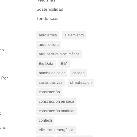
Reformas
Sostenibilidad
Tendencias
aerotermia
aislamiento
arquitectura
con
arquitectura bioclimática
Big Data
BIM
bomba de calor
calidad
.
Por
casas pasivas
climatización
construcción
construcción en seco
construcción modular
o
contech
cia
eficiencia energética